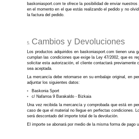
baskoniasport.com te ofrece la posibilidad de enviar nuestros 
en el momento en el que estás realizando el pedido y no olvide
la factura del pedido.
Cambios y Devoluciones
Los productos adquiridos en baskoniasport.com tienen una ga
cumplan las condiciones que exige la Ley 47/2002, que es re
solicitar esta autorización, el cliente contactará previament
sea aceptada.
La mercancía debe retornarse en su embalaje original, en per
adjuntar los siguientes datos:
Baskonia Sport
c/ Nafarroa 9 Barakaldo - Bizkaia
Una vez recibida la mercancía y comprobada que está en perf
caso de que el material no llegue en perfectas condiciones. Lo
será descontado del importe total de la devolución.
El importe se abonará por medio de la misma forma de pago ut