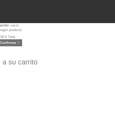
arrito:
vacío
ingún producto
,00 €
Total
Confirmar
a su carrito