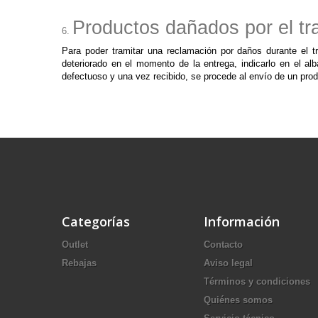
Productos dañados por el tr
Para poder tramitar una reclamación por daños durante el t
deteriorado en el momento de la entrega, indicarlo en el al
defectuoso y una vez recibido, se procede al envío de un produ
Categorías
Información
Outlet
Contacto
Rebajas
Aviso legal
Términos y condiciones
Quiénes somos