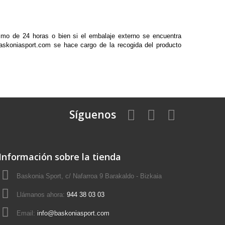
ximo de 24 horas o bien si el embalaje externo se encuentra
 baskoniasport.com se hace cargo de la recogida del producto
Síguenos
Información sobre la tienda
Baskonia Sport, c/ Nafarroa 9 Barakaldo - Bizkaia
Llámanos ahora:
944 38 03 03
Email:
info@baskoniasport.com