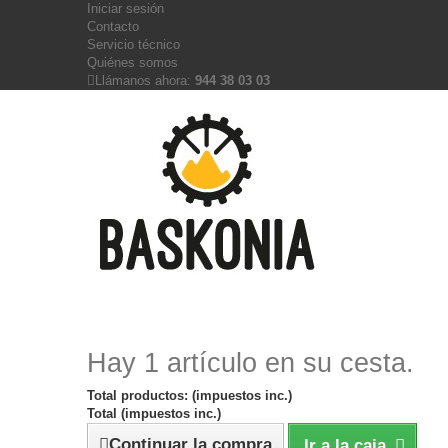
Iniciar sesión
Contacto
Servicio técnico
Quiénes somos
Llámanos ahora:
944 38 03 03
Hay 1 artículo en su cesta.
Total productos: (impuestos inc.)
Total (impuestos inc.)
Continuar la compra
Ir a la caja