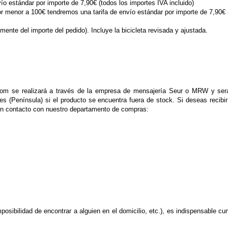
o estándar por importe de 7,90€ (todos los importes IVA incluido)
enor a 100€ tendremos una tarifa de envío estándar por importe de 7,90€ (t
nte del importe del pedido). Incluye la bicicleta revisada y ajustada.
.com se realizará a través de la empresa de mensajería Seur o MRW y ser
es (Península) si el producto se encuentra fuera de stock. Si deseas recib
 en contacto con nuestro departamento de compras:
mposibilidad de encontrar a alguien en el domicilio, etc.), es indispensable 