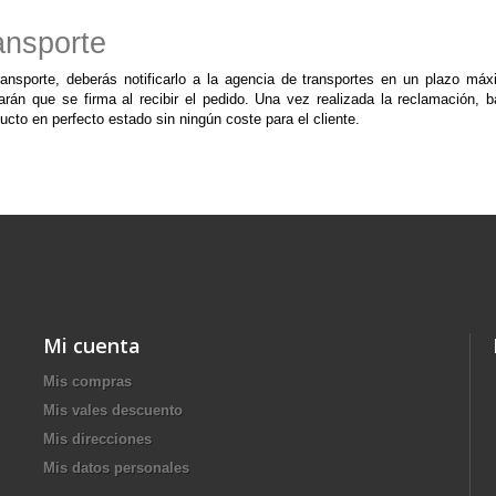
ansporte
ransporte, deberás notificarlo a la agencia de transportes en un plazo má
barán que se firma al recibir el pedido. Una vez realizada la reclamación,
cto en perfecto estado sin ningún coste para el cliente.
Mi cuenta
Mis compras
Mis vales descuento
Mis direcciones
Mis datos personales